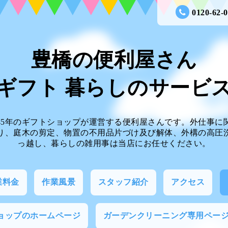
0120-62-
豊橋の便利屋さん
ギフト 暮らしのサー
45年のギフトショップが運営する便利屋さんです。外仕事に
り、庭木の剪定、物置の不用品片づけ及び解体、外構の高圧
っ越し、暮らしの雑用事は当店にお任せください。
業料金
作業風景
スタッフ紹介
アクセス
ョップのホームページ
ガーデンクリーニング専用ペー